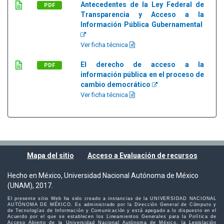
Antecedentes de la Ley Federal de
PDF
Transparencia y Acceso a la
Información Pública Gubernamental
Ver ficha técnica
El derecho de acceso a la
PDF
información pública en el proceso de
cambio democrático
Ver ficha técnica
Mapa del sitio
Acceso a Evaluación de recursos
Hecho en México, Universidad Nacional Autónoma de México
(UNAM), 2017.
El presente sitio Web ha sido creado a instancias de la UNIVERSIDAD NACIONAL
AUTÓNOMA DE MÉXICO. Es administrado por la Dirección General de Cómputo y
de Tecnologías de Información y Comunicación y está apegado a lo dispuesto en el
Acuerdo por el que se establecen los Lineamientos Generales para la Política de
Acceso Abierto de la Universidad Nacional Autónoma de México, la Legislación