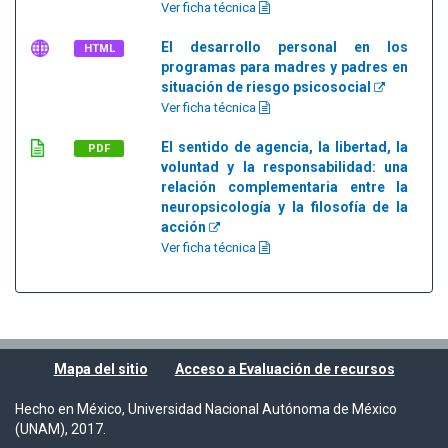
Ver ficha técnica
El desarrollo personal en los
HTML
programas para madres y padres en
situación de riesgo psicosocial
Ver ficha técnica
El sentido de agencia, la libertad, la
PDF
voluntad y la responsabilidad: una
relación complementaria entre la
neuropsicología y la filosofía de la
acción
Ver ficha técnica
Mapa del sitio
Acceso a Evaluación de recursos
Hecho en México, Universidad Nacional Autónoma de México
(UNAM), 2017.