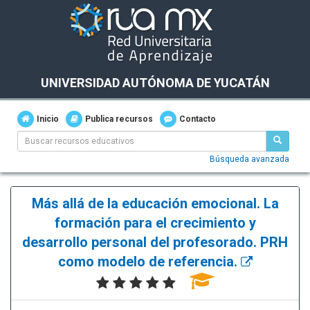
UNIVERSIDAD AUTÓNOMA DE YUCATÁN
Inicio
Publica recursos
Contacto
Búsqueda avanzada
Más allá de la educación emocional. La
formación para el crecimiento y
desarrollo personal del profesorado. PRH
como modelo de referencia.