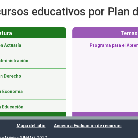
ursos educativos por Plan 
atura
Temas 
en Actuaría
Programa para el Apren
Administración
en Derecho
en Economía
n Educación
cación (Virtual)
Mapa del sitio
Acceso a Evaluación de recursos
n Pública (Virtual)