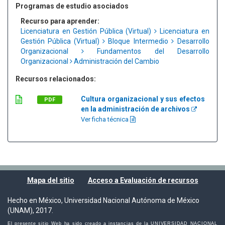
Programas de estudio asociados
Recurso para aprender:
Licenciatura en Gestión Pública (Virtual)
Licenciatura en
Gestión Pública (Virtual)
Bloque Intermedio
Desarrollo
Organizacional
Fundamentos del Desarrollo
Organizacional
Administración del Cambio
Recursos relacionados:
Cultura organizacional y sus efectos
PDF
en la administración de archivos
Ver ficha técnica
Mapa del sitio
Acceso a Evaluación de recursos
Hecho en México, Universidad Nacional Autónoma de México
(UNAM), 2017.
El presente sitio Web ha sido creado a instancias de la UNIVERSIDAD NACIONAL