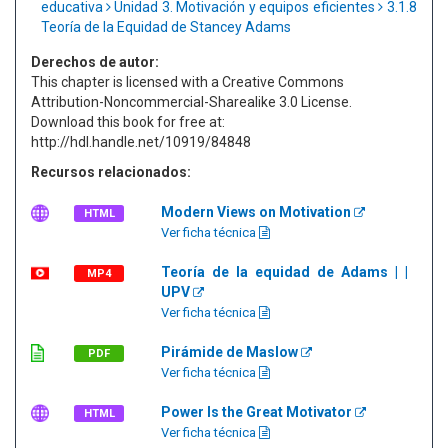
educativa
Unidad 3. Motivación y equipos eficientes
3.1.8
Teoría de la Equidad de Stancey Adams
Derechos de autor:
This chapter is licensed with a Creative Commons
Attribution-Noncommercial-Sharealike 3.0 License.
Download this book for free at:
http://hdl.handle.net/10919/84848
Recursos relacionados:
Modern Views on Motivation
HTML
Ver ficha técnica
Teoría de la equidad de Adams | |
MP4
UPV
Ver ficha técnica
Pirámide de Maslow
PDF
Ver ficha técnica
Power Is the Great Motivator
HTML
Ver ficha técnica