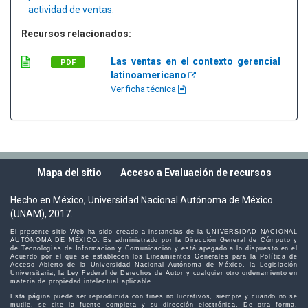
actividad de ventas.
Recursos relacionados:
Las ventas en el contexto gerencial
PDF
latinoamericano
Ver ficha técnica
Mapa del sitio
Acceso a Evaluación de recursos
Hecho en México, Universidad Nacional Autónoma de México
(UNAM), 2017.
El presente sitio Web ha sido creado a instancias de la UNIVERSIDAD NACIONAL
AUTÓNOMA DE MÉXICO. Es administrado por la Dirección General de Cómputo y
de Tecnologías de Información y Comunicación y está apegado a lo dispuesto en el
Acuerdo por el que se establecen los Lineamientos Generales para la Política de
Acceso Abierto de la Universidad Nacional Autónoma de México, la Legislación
Universitaria, la Ley Federal de Derechos de Autor y cualquier otro ordenamiento en
materia de propiedad intelectual aplicable.
Esta página puede ser reproducida con fines no lucrativos, siempre y cuando no se
mutile, se cite la fuente completa y su dirección electrónica. De otra forma,