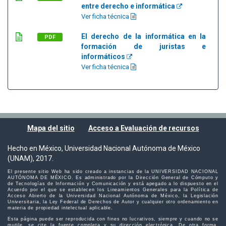
entre derecho e informática
Ver ficha técnica
El derecho de la informática en la
PDF
formación de juristas e
informáticos
Ver ficha técnica
Mapa del sitio
Acceso a Evaluación de recursos
Hecho en México, Universidad Nacional Autónoma de México
(UNAM), 2017.
El presente sitio Web ha sido creado a instancias de la UNIVERSIDAD NACIONAL
AUTÓNOMA DE MÉXICO. Es administrado por la Dirección General de Cómputo y
de Tecnologías de Información y Comunicación y está apegado a lo dispuesto en el
Acuerdo por el que se establecen los Lineamientos Generales para la Política de
Acceso Abierto de la Universidad Nacional Autónoma de México, la Legislación
Universitaria, la Ley Federal de Derechos de Autor y cualquier otro ordenamiento en
materia de propiedad intelectual aplicable.
Esta página puede ser reproducida con fines no lucrativos, siempre y cuando no se
mutile, se cite la fuente completa y su dirección electrónica. De otra forma,