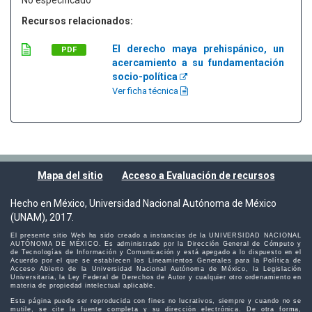
No especificado
Recursos relacionados:
El derecho maya prehispánico, un
PDF
acercamiento a su fundamentación
socio-política
Ver ficha técnica
Mapa del sitio
Acceso a Evaluación de recursos
Hecho en México, Universidad Nacional Autónoma de México
(UNAM), 2017.
El presente sitio Web ha sido creado a instancias de la UNIVERSIDAD NACIONAL
AUTÓNOMA DE MÉXICO. Es administrado por la Dirección General de Cómputo y
de Tecnologías de Información y Comunicación y está apegado a lo dispuesto en el
Acuerdo por el que se establecen los Lineamientos Generales para la Política de
Acceso Abierto de la Universidad Nacional Autónoma de México, la Legislación
Universitaria, la Ley Federal de Derechos de Autor y cualquier otro ordenamiento en
materia de propiedad intelectual aplicable.
Esta página puede ser reproducida con fines no lucrativos, siempre y cuando no se
mutile, se cite la fuente completa y su dirección electrónica. De otra forma,