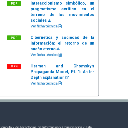
Interaccionismo simbólico, un
PDF
pragmatismo acrítico en el
terreno de los movimientos
sociales
Ver ficha técnica
Cibernética y sociedad de la
PDF
información: el retorno de un
sueño eterno
Ver ficha técnica
Herman and Chomsky's
MP4
Propaganda Model, Pt. 1: An In-
Depth Explanation
Ver ficha técnica
ómputo y de Tecnologías de Información y Comunicación y está