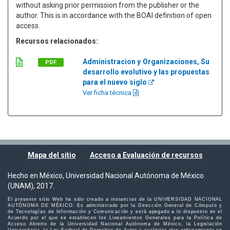
without asking prior permission from the publisher or the
author. This is in accordance with the BOAI definition of open
access.
Recursos relacionados:
Administracion y Organizaciones, Su
PDF
desarrollo evolutivo y las propuestas
para el nuevo siglo
Ver ficha técnica
Mapa del sitio
Acceso a Evaluación de recursos
Hecho en México, Universidad Nacional Autónoma de México
(UNAM), 2017.
El presente sitio Web ha sido creado a instancias de la UNIVERSIDAD NACIONAL
AUTÓNOMA DE MÉXICO. Es administrado por la Dirección General de Cómputo y
de Tecnologías de Información y Comunicación y está apegado a lo dispuesto en el
Acuerdo por el que se establecen los Lineamientos Generales para la Política de
Acceso Abierto de la Universidad Nacional Autónoma de México, la Legislación