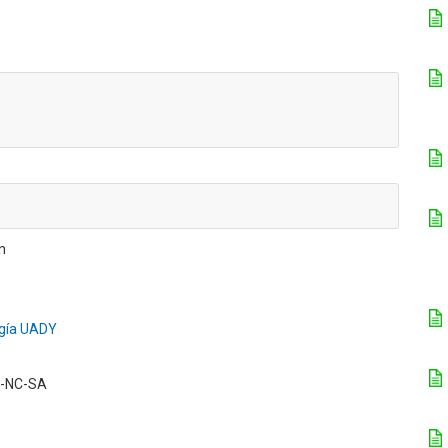
n
ogía UADY
BY-NC-SA