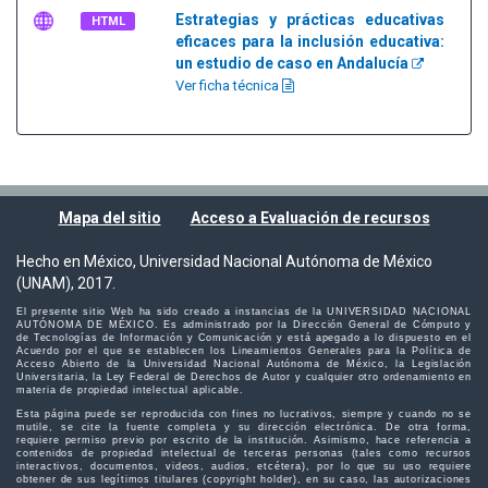
Estrategias y prácticas educativas
HTML
eficaces para la inclusión educativa:
un estudio de caso en Andalucía
Ver ficha técnica
Mapa del sitio
Acceso a Evaluación de recursos
Hecho en México, Universidad Nacional Autónoma de México
(UNAM), 2017.
El presente sitio Web ha sido creado a instancias de la UNIVERSIDAD NACIONAL
AUTÓNOMA DE MÉXICO. Es administrado por la Dirección General de Cómputo y
de Tecnologías de Información y Comunicación y está apegado a lo dispuesto en el
Acuerdo por el que se establecen los Lineamientos Generales para la Política de
Acceso Abierto de la Universidad Nacional Autónoma de México, la Legislación
Universitaria, la Ley Federal de Derechos de Autor y cualquier otro ordenamiento en
materia de propiedad intelectual aplicable.
Esta página puede ser reproducida con fines no lucrativos, siempre y cuando no se
mutile, se cite la fuente completa y su dirección electrónica. De otra forma,
requiere permiso previo por escrito de la institución. Asimismo, hace referencia a
contenidos de propiedad intelectual de terceras personas (tales como recursos
interactivos, documentos, videos, audios, etcétera), por lo que su uso requiere
obtener de sus legítimos titulares (copyright holder), en su caso, las autorizaciones