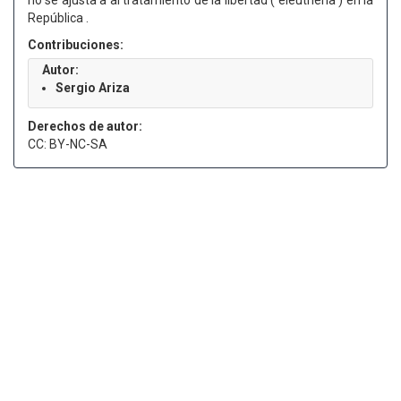
no se ajusta a al tratamiento de la libertad ( eleutheria ) en la
República .
Contribuciones:
Autor:
Sergio Ariza
Derechos de autor:
CC: BY-NC-SA